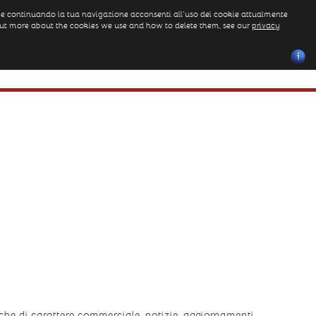
iva e continuando la tua navigazione acconsenti all’uso dei cookie attualmente
d out more about the cookies we use and how to delete them, see our
privacy
lery
Reservations
Location
 anche di carattere commerciale, notizie, aggiornamenti