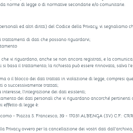
 da norme di legge o di normative secondarie e/o comunitarie.
 personali ed altri diritti) del Codice della Privacy, vi segnaliamo ch
 trattamenti di dati che possano riguardarvi;
attamento
 che vi riguardano, anche se non ancora registrati, e la comunicaz
i si basa il trattamento; la richiesta può essere rinnovata, salva l'e
a o il blocco dei dati trattati in violazione di legge, compresi qu
lti o successivamente trattati;
 interesse, l'integrazione dei dati esistenti;
trattamento dei dati personali che vi riguardano ancorché pertinenti 
 effetto di legge è:
omo - Piazza S. Francesco, 39 - 17031 ALBENGA (SV) C.F.: C
 della Privacy ovvero per la cancellazione dei vostri dati dall'archiv