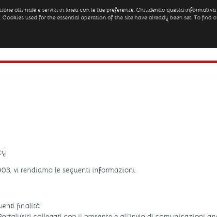
igazione ottimale e servizi in linea con le tue preferenze. Chiudendo questa informat
. Cookies used for the essential operation of the site have already been set. To fin
Home
The history
The Rooms
Gal
cy
2003, vi rendiamo le seguenti informazioni.
enti finalità:
i Portali/siti collegati con il presente e all'invio di comunicazioni