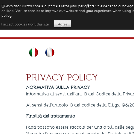
Questo sito utilizza cookie di prime e terze parti per offrire un’esperienza di nav
abilitati. We use cookies to improve our website and your experience when using it
policy
.
I accept cookies from this site.
Agree
PRIVACY POLICY
NORMATIVA SULLA PRIVACY
Informativa ai sensi dell'art. 13 del Codice della Priva
Ai sensi dell'articolo 13 del codice della D.Lgs. 196/
Finalità del trattamento
I dati possono essere raccolti per una o più delle segu
1) fornire l'accesso ad aree riservate del Portale e d