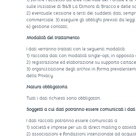
sulle iniziative di B&B La Dimora di Bracco e delle s
2) eventuale cessione a terzi dei suddetti dati, semp
commerciale. 3) eseguire gli obblighi previsti da legg
4) gestione contatti;
Modalità del trattamento
I dati verranno trattati con le seguenti modalità:
1) raccolta dati con modalità single-opt, in apposito
2) registrazione ed elaborazione su supporto cartac
3) organizzazione degli archivi in forma prevalentem
della Privacy.
Natura obbligatoria
Tutti i dati richiesti sono obbligatori.
Soggetti a cui dati potranno essere comunicati i dati
I dati raccolti potranno essere comunicati a:
1) società e imprese per usi di direct mailing o attivi
2) associazioni e fondazioni intenzionate ad acquistare